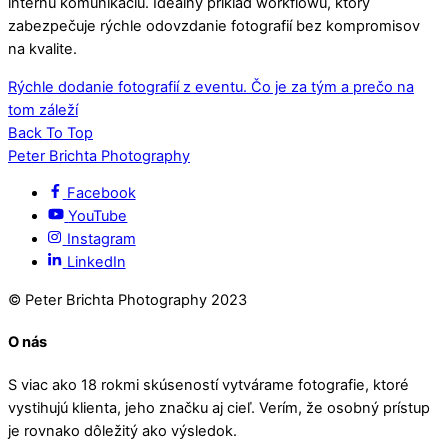
internú komunikáciu. Ideálny príklad workflowu, ktorý
zabezpečuje rýchle odovzdanie fotografií bez kompromisov
na kvalite.
Rýchle dodanie fotografií z eventu. Čo je za tým a prečo na
tom záleží
Back To Top
Peter Brichta Photography
Facebook
YouTube
Instagram
LinkedIn
© Peter Brichta Photography 2023
O nás
S viac ako 18 rokmi skúseností vytvárame fotografie, ktoré
vystihujú klienta, jeho značku aj cieľ. Verím, že osobný prístup
je rovnako dôležitý ako výsledok.