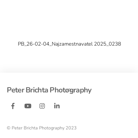
PB_26-02-04_Najzamestnavatel 2025_0238
Back
Peter Brichta Photography
To
Facebook
YouTube
Instagram
LinkedIn
Top
© Peter Brichta Photography 2023