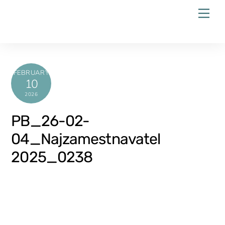
Skip
Men
to
content
FEBRUARY
10
2026
PB_26-02-
04_Najzamestnavatel
2025_0238