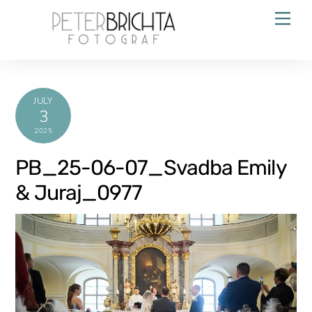
Skip
Men
to
content
JULY
3
2025
PB_25-06-07_Svadba Emily
& Juraj_0977