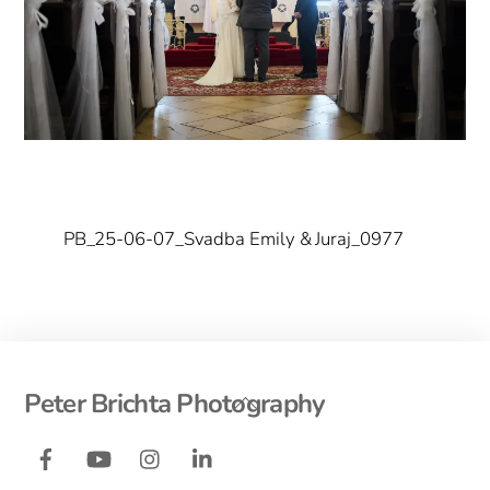
PB_25-06-07_Svadba Emily & Juraj_0977
Back
Peter Brichta Photography
To
Facebook
YouTube
Instagram
LinkedIn
Top