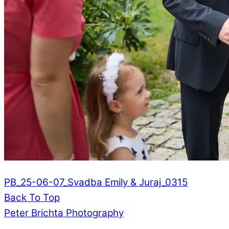
PB_25-06-07_Svadba Emily & Juraj_0315
Back To Top
Peter Brichta Photography