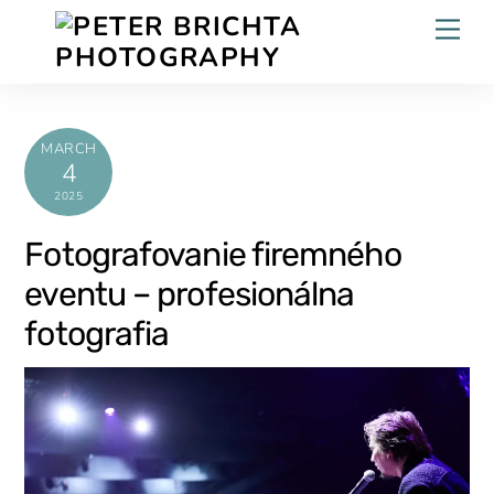
Skip
Men
to
content
MARCH
4
2025
Fotografovanie firemného
eventu – profesionálna
fotografia