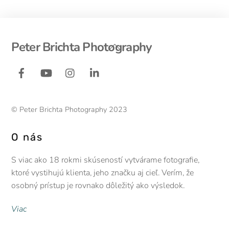
Back
Peter Brichta Photography
To
Facebook
YouTube
Instagram
LinkedIn
Top
© Peter Brichta Photography 2023
O nás
S viac ako 18 rokmi skúseností vytvárame fotografie,
ktoré vystihujú klienta, jeho značku aj cieľ. Verím, že
osobný prístup je rovnako dôležitý ako výsledok.
Viac