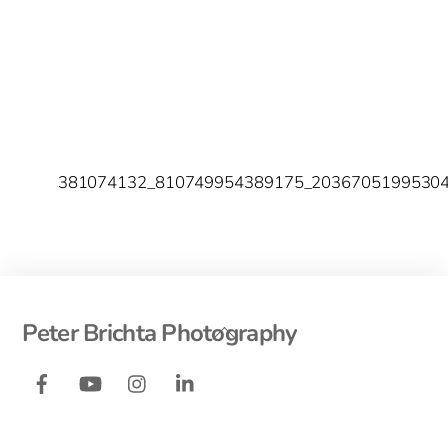
381074132_810749954389175_2036705199530
Back
Peter Brichta Photography
To
Facebook
YouTube
Instagram
LinkedIn
Top