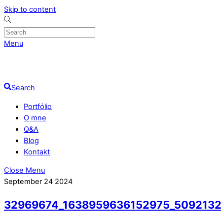
Skip to content
Menu
Search
Portfólio
O mne
Q&A
Blog
Kontakt
Close Menu
September
24
2024
32969674_1638959636152975_509213