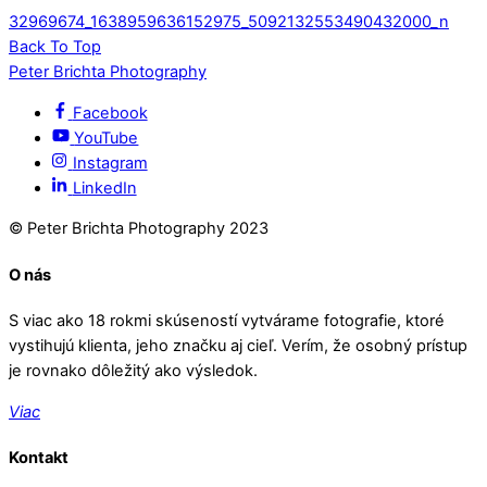
32969674_1638959636152975_5092132553490432000_n
Back To Top
Peter Brichta Photography
Facebook
YouTube
Instagram
LinkedIn
© Peter Brichta Photography 2023
O nás
S viac ako 18 rokmi skúseností vytvárame fotografie, ktoré
vystihujú klienta, jeho značku aj cieľ. Verím, že osobný prístup
je rovnako dôležitý ako výsledok.
Viac
Kontakt