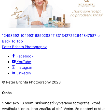
12493592_1049931685028347_3313427262644847587_o
Back To Top
Peter Brichta Photography
Facebook
YouTube
Instagram
LinkedIn
© Peter Brichta Photography 2023
O nás
S viac ako 18 rokmi skúseností vytvárame fotografie, ktoré
vystihujú klienta, jeho značku aj cieľ. Verím, že osobný prístup