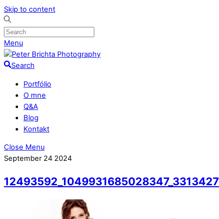
Skip to content
Menu
Search
Portfólio
O mne
Q&A
Blog
Kontakt
Close Menu
September
24
2024
12493592_1049931685028347_331342