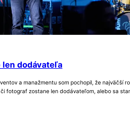
e len dodávateľa
 eventov a manažmentu som pochopil, že najväčší 
m, či fotograf zostane len dodávateľom, alebo sa st