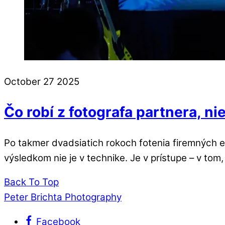
October
27
2025
Čo robí z fotografa partnera, ni
Po takmer dvadsiatich rokoch fotenia firemných
výsledkom nie je v technike. Je v prístupe – v to
Back To Top
Peter Brichta Photography
Facebook