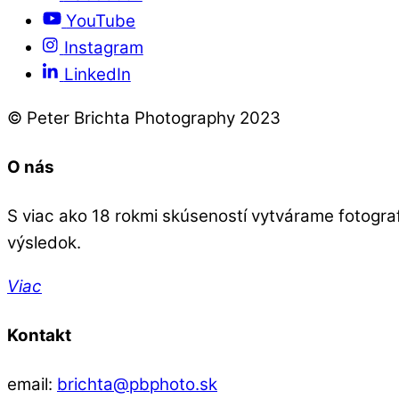
YouTube
Instagram
LinkedIn
© Peter Brichta Photography 2023
O nás
S viac ako 18 rokmi skúseností vytvárame fotografie
výsledok.
Viac
Kontakt
email:
brichta@pbphoto.sk